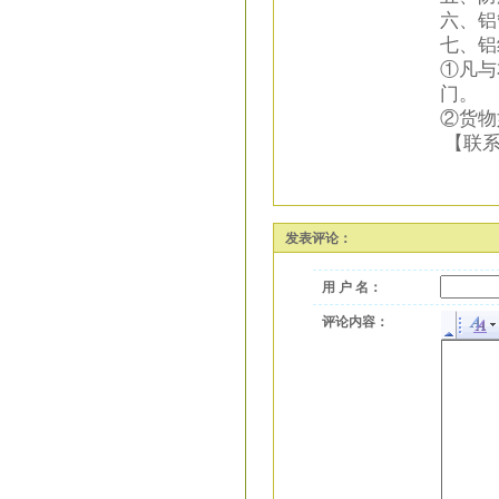
六、铝
七、铝
①凡与
门。
②货物
【联系方式
发表评论：
用 户 名：
评论内容：