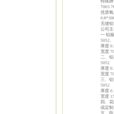
特殊牌号材
7003 
优质氧化铝
0.8*30
无缝铝管5
公司主
一 铝板
5052、
厚度 0.
宽度 7
二、铝卷
5052
厚度 0.
宽度 70
三、铝带
5052
厚度 0.
宽度 15
四、花
或定制 厚
五、防