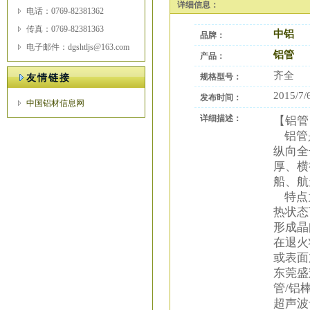
详细信息：
电话：0769-82381362
传真：0769-82381363
中铝
品牌：
电子邮件：dgshtljs@163.com
铝管
产品：
齐全
规格型号：
友情链接
2015/7/
发布时间：
中国铝材信息网
详细描述：
【铝管
铝管是
纵向全
厚、横
船、航
特点为
热状态
形成晶
在退火
或表面
东莞盛
管/铝
超声波