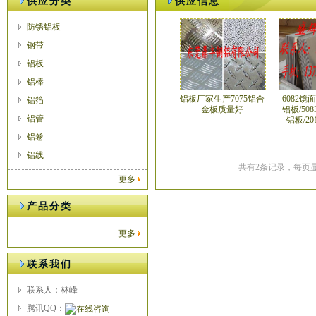
供应分类
供应信息
防锈铝板
钢带
铝板
铝棒
铝板厂家生产7075铝合
6082镜面
铝箔
金板质量好
铝板/50
铝管
铝板/2
铝卷
铝线
共有2条记录，每页显
更多
产品分类
更多
联系我们
联系人：林峰
腾讯QQ：