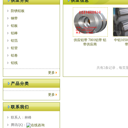
供应分类
供应信息
防锈铝板
钢带
铝板
铝棒
供应铝带 7001铝带 铝
中铝105
铝箔
带供应商
铝管
铝卷
铝线
共有2条记录，每页显
更多
产品分类
更多
联系我们
联系人：林峰
腾讯QQ：