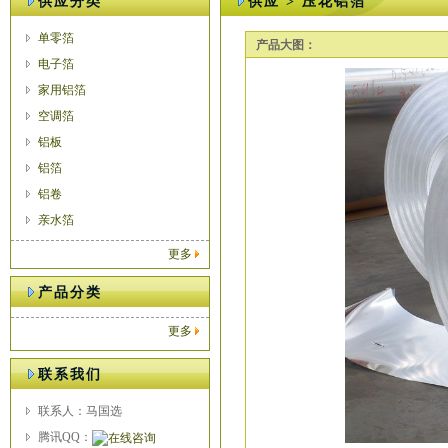
供应分类
供应 > 压花铝箔
单零箔
产品大图：
电子箔
家用铝箔
空调箔
铝板
铝箔
铝卷
亲水箔
更多
产品分类
更多
联系我们
联系人：马国选
腾讯QQ：