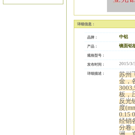
详细信息：
中铝
品牌：
镜面铝
产品：
规格型号：
2015/3/
发布时间：
苏州
详细描述：
金，各
3003
板，
反光
度(m
0.15 
经销
分卷
洲，