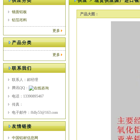
供应分类
供应 > 现货供应国产进口
镜面铝板
产品大图：
铝箔坯料
更多
产品分类
更多
联系我们
联系人：郝经理
腾讯QQ：
电话：13390895467
传真：
电子邮件：ffdly53@163.com
友情链接
中国铝材信息网