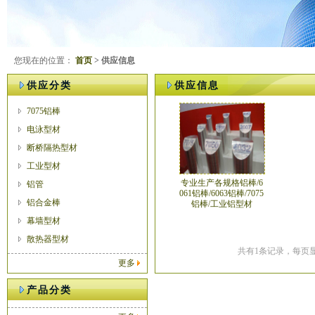
您现在的位置：
首页
> 供应信息
供应分类
供应信息
7075铝棒
电泳型材
断桥隔热型材
工业型材
专业生产各规格铝棒/6
铝管
061铝棒/6063铝棒/7075
铝合金棒
铝棒/工业铝型材
幕墙型材
散热器型材
共有1条记录，每页显
更多
产品分类