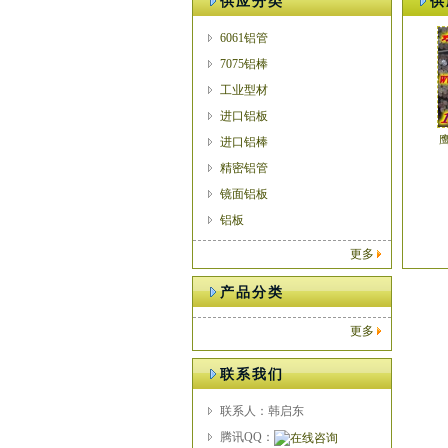
供应分类
供
6061铝管
7075铝棒
工业型材
进口铝板
鹰
进口铝棒
精密铝管
镜面铝板
铝板
更多
产品分类
更多
联系我们
联系人：韩启东
腾讯QQ：