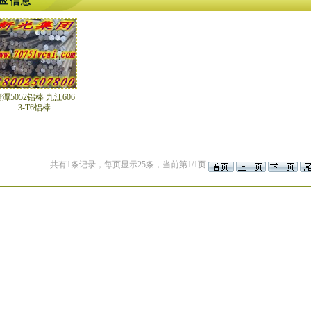
应信息
潭5052铝棒 九江606
3-T6铝棒
共有1条记录，每页显示25条，当前第1/1页