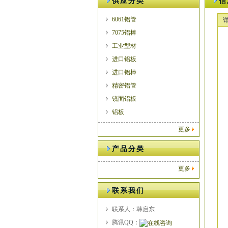
供应分类
信
6061铝管
7075铝棒
工业型材
进口铝板
进口铝棒
精密铝管
镜面铝板
铝板
更多
产品分类
更多
联系我们
联系人：韩启东
腾讯QQ：