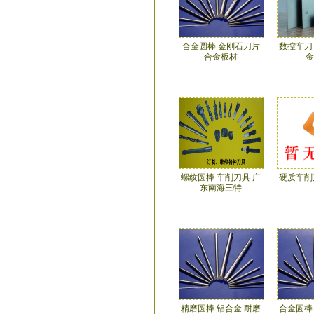
合金圆棒 金刚石刀片
数控车刀
合金板材
金
螺纹圆棒 车削刀具 广
硬质车削
东南海三特
精磨圆棒 铝合金 耐磨
合金圆棒