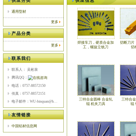
供应分类
供应信息
通用型材
更多
产品分类
焊接车刀，硬质合金加
切断刀片
更多
工，螺旋立铣刀
切
联系我们
联系人： 吴彬泉
腾讯QQ：
电话：0757-88572150
传真：0757-88572151
三特合金圆棒 合金轧
三特合金
电子邮件：WU-binquan@hotmail.com
辊 机夹刀具
辊
友情链接
中国铝材信息网