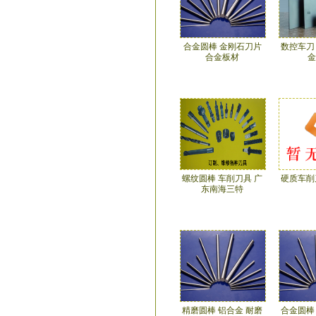
合金圆棒 金刚石刀片
数控车刀
合金板材
金
螺纹圆棒 车削刀具 广
硬质车削
东南海三特
精磨圆棒 铝合金 耐磨
合金圆棒