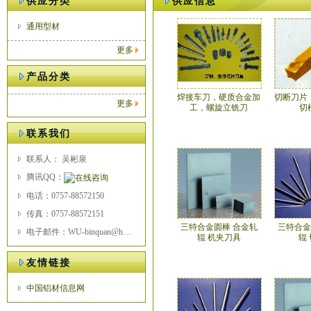
供应分类
供应信息
通用型材
更多
产品分类
焊接车刀，硬质合金加
切断刀片
更多
工，螺旋立铣刀
切
联系我们
联系人： 吴彬泉
腾讯QQ：
电话：0757-88572150
传真：0757-88572151
三特合金圆棒 合金轧
三特合金
电子邮件：WU-binquan@hotmail.com
辊 机夹刀具
辊
友情链接
中国铝材信息网