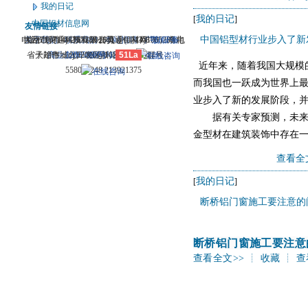
我的日记
我的日记
[
]
中国铝材信息网
友情链接
中国铝型材行业步入了新
电话：(0714)8765286 传真：(0714)8765285 电
大冶市灵通科技有限公司 @ （435100）湖北
关于我们
版权所有 © 2006-2026灵通铝材网
-
联系我们
-
本站招聘
-
广告服务
鄂ICP备
-
省大冶市城北开发区新冶大道
子邮件：dylt2006@163.com QQ群号：
商业合作
12005698号-1
-
服务内容
51La
-
服务条款
近年来，随着我国大规模
558099248 213921375
而我国也一跃成为世界上最
业步入了新的发展阶段，
据有关专家预测，未来铝
金型材在建筑装饰中存在
砂材存在表面砂料不均匀
查看全
2、
我的日记
[
]
断桥铝门窗施工要注意的
断桥铝门窗施工要注意
查看全文>>
┊
收藏
┊
查