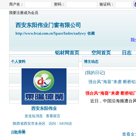
用户名：
密码：
验证码：
我要注册成为会员
西安东阳伟业门窗有限公司
http://www.lvcai.com.cn/Space/Index/xadywy
收藏
我
铝材网首页
空间首页
日志
个人资料
博主动态
我的日记
[
]
强台风“海葵”来袭 断桥
强台风“海葵”来袭 断桥
近日，中国沿海频遭台风侵
西安东阳伟业
发送短消息
查看留言
陕西省西安市未央区
访问：64194次
全部
日志分类
查看全