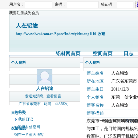
用户名：
密码：
验证码：
我要注册成为会员
人在铝途
http://www.lvcai.com.cn/Space/Index/yichuang1110
收藏
铝材网首页
空间首页
日志
个人资料
个人资料
博主姓名：
人在铝途
所在地区：
广东省东莞市
人在铝途
博主生日：
2011/12/8
发送短消息
查看留言
个人签名：
东莞一创专业
广东省东莞市
访问：44858次
博客名称：
人在铝途
全部
日志分类
博客描述：
我的日记
东莞市一创金属材料有限公
电话：(0714)8765286 
大冶市灵通科技有限
关于我
版
中国铝材信息网
友情链接
与加工，是目前国内规模宏
铜在一片蓝天博客
数百吨。广泛应用于机械