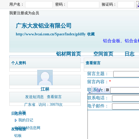
用户名：
密码：
验证码：
我要注册成为会员
广东大发铝业有限公司
http://www.lvcai.com.cn/Space/Index/gddfly
收藏
铝合金板、铝合金
铝材网首页
空间首页
日志
个人资料
查看留言
留言主题：
留言内容：
*
江林
联 系 人：
发送短消息
查看留言
联系电话：
广东省
访问：39979次
电子邮件：
全部
日志分类
我的日记
中国铝材信息网
友情链接
铝板