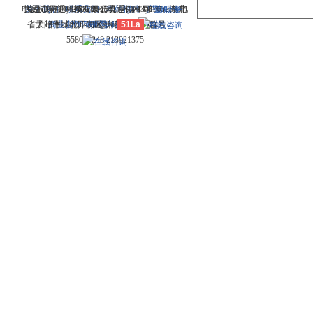
电话：(0714)8765286 传真：(0714)8765285 电
大冶市灵通科技有限公司 @ （435100）湖北
关于我们
版权所有 © 2006-2026灵通铝材网
-
联系我们
-
本站招聘
-
广告服务
鄂ICP备
-
省大冶市城北开发区新冶大道
子邮件：dylt2006@163.com QQ群号：
商业合作
12005698号-1
-
服务内容
51La
-
服务条款
558099248 213921375