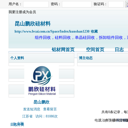
用户名：
密码：
验证码：
我要注册成为会员
昆山鹏欣硅材料
http://www.lvcai.com.cn/Space/Index/kunshan1230
收藏
组件回收，硅料回收，单晶硅回收，拆卸组件回收，
铝材网首页
空间首页
日志
个人资料
博主动态
昆山鹏欣
发送短消息
查看留言
共有0条记录，每
江苏省
访问：81086次
电话：(0714)8765286 
大冶市灵通科技有限
关于我
版
全部
日志分类