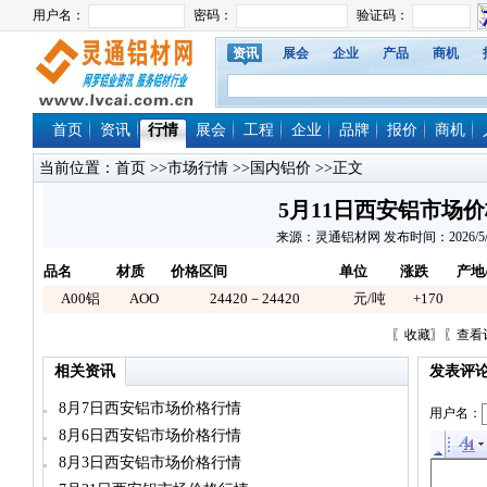
资讯
展会
企业
产品
商机
首页
资讯
行情
展会
工程
企业
品牌
报价
商机
当前位置：
首页
>>
市场行情
>>
国内铝价
>>正文
5月11日西安铝市场
来源：灵通铝材网 发布时间：2026/5/11 
品名
材质
价格区间
单位
涨跌
产地
A00铝
AOO
24420－24420
元/吨
+170
〖
收藏
〗〖
查看
相关资讯
发表评
8月7日西安铝市场价格行情
用户名：
8月6日西安铝市场价格行情
8月3日西安铝市场价格行情