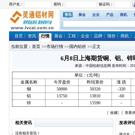
资讯
展会
企业
产品
商机
首页
资讯
行情
展会
工程
企业
品牌
报价
商机
当前位置：
首页
>>
市场行情
>>
国内铝价
>>正文
6月8日上海期货铜、铝、锌
来源：中国铝材信息网 发布时间：2010/6/8
单位：(元/吨)
金属名称
今开盘价
昨结算价
涨 跌
铜
50000
50320
-320
铝
13750
13810
-60
锌
-
13590
-
〖
收藏
〗〖
查看
相关资讯
发表评
没有相关资讯！
用户名：