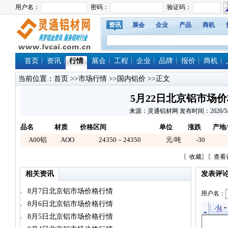
资讯
展会
企业
产品
商机
首页
资讯
行情
展会
工程
企业
品牌
报价
商机
当前位置：
首页
>>
市场行情
>>
国内铝价
>>正文
5月22日北京铝市场
来源：灵通铝材网 发布时间：2026/5/22 
品名
材质
价格区间
单位
涨跌
产地
A00铝
AOO
24350－24350
元/吨
-30
〖
收藏
〗〖
查看
相关资讯
发表评
8月7日北京铝市场价格行情
用户名：
8月6日北京铝市场价格行情
8月5日北京铝市场价格行情