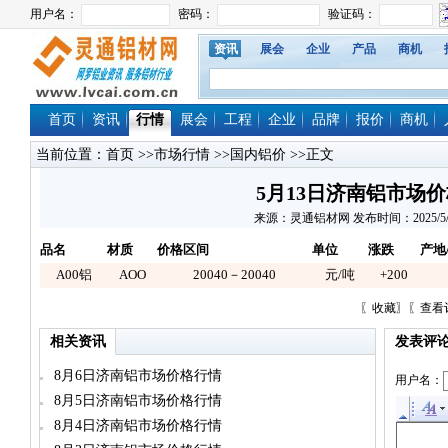
资讯
展会
企业
产品
商机
首页
资讯
行情
展会
工程
企业
品牌
报价
商机
当前位置：
首页
>>
市场行情
>>
国内铝价
>>正文
5月13日济南铝市场
来源：灵通铝材网 发布时间：2025/5/13 
品名
材质
价格区间
单位
涨跌
产地
A00铝
AOO
20040－20040
元/吨
+200
〖
收藏
〗〖
查看
相关资讯
发表评
8月6日济南铝市场价格行情
用户名：
8月5日济南铝市场价格行情
8月4日济南铝市场价格行情