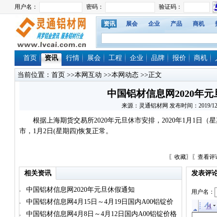
资讯
展会
企业
产品
商机
首页
资讯
行情
展会
工程
企业
品牌
报价
商机
当前位置：
首页
>>
本网互动
>>
本网动态
>>正文
中国铝材信息网2020年
来源：灵通铝材网 发布时间：2019/12/31 
根据上海期货交易所2020年元旦休市安排，2020年1月1日
市，1月2日(星期四)恢复正常。
〖
收藏
〗〖
查看评
相关资讯
发表评
中国铝材信息网2020年元旦休假通知
用户名：
中国铝材信息网4月15日～4月19日国内A00铝锭价
格涨跌幅情况表
中国铝材信息网4月8日～4月12日国内A00铝锭价格