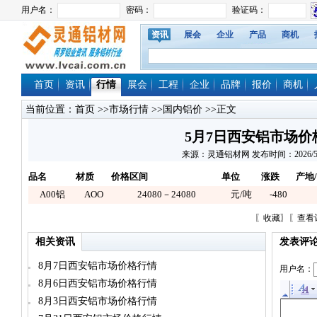
资讯
展会
企业
产品
商机
首页
资讯
行情
展会
工程
企业
品牌
报价
商机
当前位置：
首页
>>
市场行情
>>
国内铝价
>>正文
5月7日西安铝市场价
来源：灵通铝材网 发布时间：2026/5/7 1
品名
材质
价格区间
单位
涨跌
产地
A00铝
AOO
24080－24080
元/吨
-480
〖
收藏
〗〖
查看
相关资讯
发表评
8月7日西安铝市场价格行情
用户名：
8月6日西安铝市场价格行情
8月3日西安铝市场价格行情