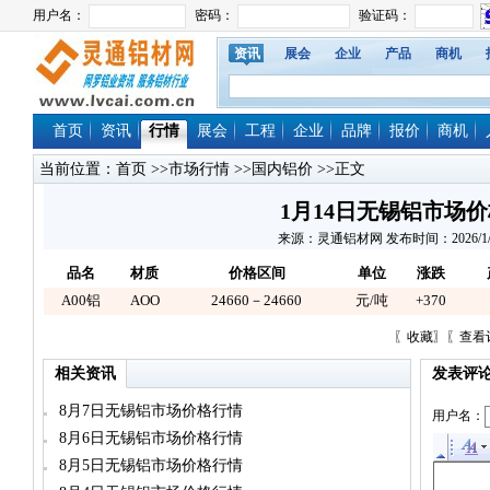
资讯
展会
企业
产品
商机
首页
资讯
行情
展会
工程
企业
品牌
报价
商机
当前位置：
首页
>>
市场行情
>>
国内铝价
>>正文
1月14日无锡铝市场
来源：灵通铝材网 发布时间：2026/1/14 
品名
材质
价格区间
单位
涨跌
A00铝
AOO
24660－24660
元/吨
+370
〖
收藏
〗〖
查看
相关资讯
发表评
8月7日无锡铝市场价格行情
用户名：
8月6日无锡铝市场价格行情
8月5日无锡铝市场价格行情