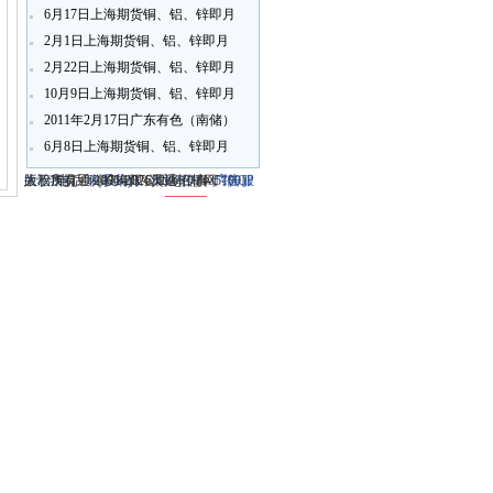
6月17日上海期货铜、铝、锌即月
开盘行情
2月1日上海期货铜、铝、锌即月
开盘行情
2月22日上海期货铜、铝、锌即月
开盘行情
10月9日上海期货铜、铝、锌即月
开盘行情
2011年2月17日广东有色（南储）
铝锭现货报价
6月8日上海期货铜、铝、锌即月
开盘行情
关于我们
大冶市灵通科技有限公司 @ （435100）
版权所有 © 2006-2026灵通铝材网
电话：(0714)8765286 传真：
-
联系我们
-
本站招聘
-
广告服
鄂ICP
务
湖北省大冶市城北开发区新冶大道
-
商业合作
(0714)8765285 电子邮件：
备12005698号-1
-
服务内容
51La
-
服务条款