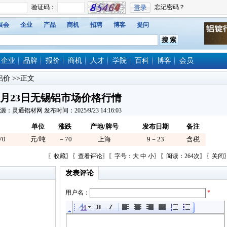
展会
企业
产品
商机
招聘
博客
提问
企业
品牌
报价
商机
人才
学院
百科
博客
会员
铝价
>>正文
9月23日无锡铝市场价格行情
源：灵通铝材网 发布时间：2025/9/23 14:16:03
单位
涨跌
产地/牌号
发布日期
备注
70
元/吨
－70
上海
9－23
含税
〖
收藏
〗〖
查看评论
〗〖字号：
大
中
小
〗〖阅读：264次〗〖
关闭
发表评论
用户名：
*