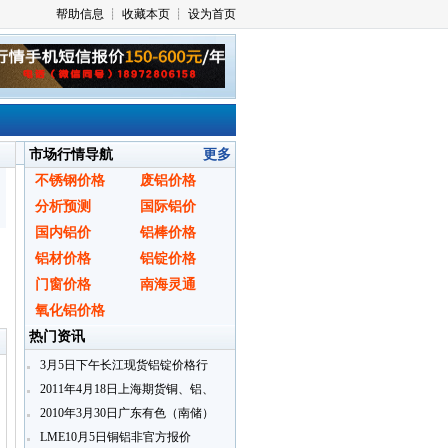
市场行情导航
更多
不锈钢价格
废铝价格
分析预测
国际铝价
国内铝价
铝棒价格
铝材价格
铝锭价格
门窗价格
南海灵通
〗
氧化铝价格
热门资讯
3月5日下午长江现货铝锭价格行
情
2011年4月18日上海期货铜、铝、
锌即月开盘行情
2010年3月30日广东有色（南储）
铝锭现货报价
LME10月5日铜铝非官方报价