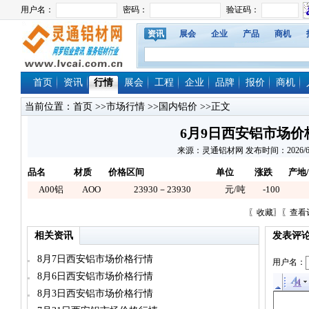
资讯
展会
企业
产品
商机
首页
资讯
行情
展会
工程
企业
品牌
报价
商机
当前位置：
首页
>>
市场行情
>>
国内铝价
>>正文
6月9日西安铝市场价
来源：灵通铝材网 发布时间：2026/6/9 1
品名
材质
价格区间
单位
涨跌
产地
A00铝
AOO
23930－23930
元/吨
-100
〖
收藏
〗〖
查看
相关资讯
发表评
8月7日西安铝市场价格行情
用户名：
8月6日西安铝市场价格行情
8月3日西安铝市场价格行情