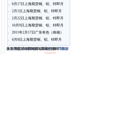
6月17日上海期货铜、铝、锌即月
开盘行情
2月1日上海期货铜、铝、锌即月
开盘行情
2月22日上海期货铜、铝、锌即月
开盘行情
10月9日上海期货铜、铝、锌即月
开盘行情
2011年2月17日广东有色（南储）
铝锭现货报价
6月8日上海期货铜、铝、锌即月
开盘行情
关于我们
大冶市灵通科技有限公司 @ （435100）
版权所有 © 2006-2026灵通铝材网
电话：(0714)8765286 传真：
-
联系我们
-
本站招聘
-
广告服
鄂ICP
务
湖北省大冶市城北开发区新冶大道
-
商业合作
(0714)8765285 电子邮件：
备12005698号-1
-
服务内容
51La
-
服务条款