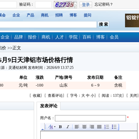
展会
企业
产品
商机
招聘
博客
提问
企业
品牌
报价
商机
人才
学院
百科
博客
会员
铝价
>>正文
6月9日天津铝市场价格行情
源：灵通铝材网 发布时间：2026/6/9 13:37:25
单位
涨跌
产地/牌号
发布日期
备注
80
元/吨
-100
山东
6－9
含税
〖
收藏
〗〖
查看评论
〗〖字号：
大
中
小
〗〖阅读：137次〗〖
关闭
发表评论
用户名：
*