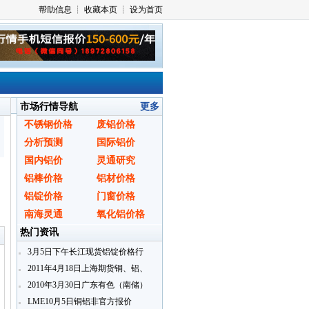
市场行情导航
更多
不锈钢价格
废铝价格
分析预测
国际铝价
国内铝价
灵通研究
铝棒价格
铝材价格
铝锭价格
门窗价格
〗
南海灵通
氧化铝价格
热门资讯
3月5日下午长江现货铝锭价格行
情
2011年4月18日上海期货铜、铝、
锌即月开盘行情
2010年3月30日广东有色（南储）
铝锭现货报价
LME10月5日铜铝非官方报价