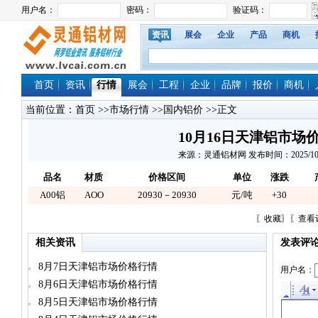
资讯
展会
企业
产品
商机
首页
资讯
行情
展会
工程
企业
品牌
报价
商机
当前位置：
首页
>>
市场行情
>>
国内铝价
>>正文
10月16日天津铝市场
来源：灵通铝材网 发布时间：2025/10/16 
品名
材质
价格区间
单位
涨跌
A00铝
AOO
20930－20930
元/吨
+30
〖
收藏
〗〖
查看
相关资讯
发表评
8月7日天津铝市场价格行情
用户名：
8月6日天津铝市场价格行情
8月5日天津铝市场价格行情