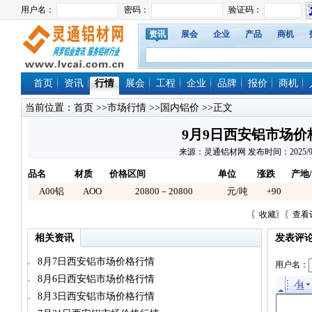
资讯
展会
企业
产品
商机
首页
资讯
行情
展会
工程
企业
品牌
报价
商机
当前位置：
首页
>>
市场行情
>>
国内铝价
>>正文
9月9日西安铝市场价
来源：灵通铝材网 发布时间：2025/9/9 1
品名
材质
价格区间
单位
涨跌
产地
A00铝
AOO
20800－20800
元/吨
+90
〖
收藏
〗〖
查看
相关资讯
发表评
8月7日西安铝市场价格行情
用户名：
8月6日西安铝市场价格行情
8月3日西安铝市场价格行情