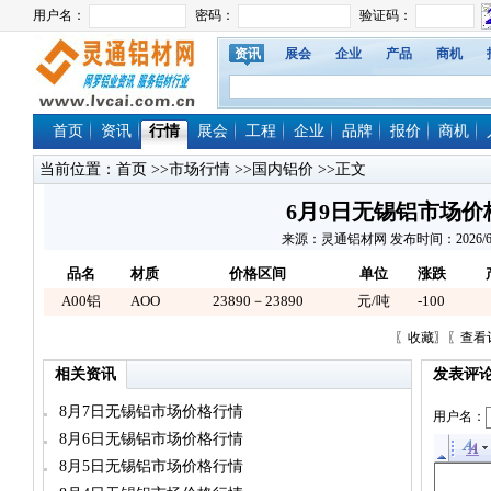
资讯
展会
企业
产品
商机
首页
资讯
行情
展会
工程
企业
品牌
报价
商机
当前位置：
首页
>>
市场行情
>>
国内铝价
>>正文
6月9日无锡铝市场价
来源：灵通铝材网 发布时间：2026/6/9 1
品名
材质
价格区间
单位
涨跌
A00铝
AOO
23890－23890
元/吨
-100
〖
收藏
〗〖
查看
相关资讯
发表评
8月7日无锡铝市场价格行情
用户名：
8月6日无锡铝市场价格行情
8月5日无锡铝市场价格行情