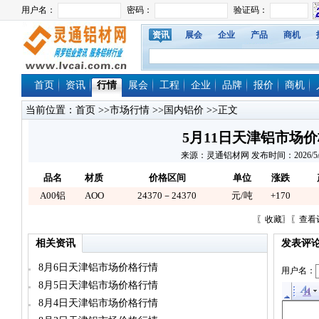
资讯
展会
企业
产品
商机
首页
资讯
行情
展会
工程
企业
品牌
报价
商机
当前位置：
首页
>>
市场行情
>>
国内铝价
>>正文
5月11日天津铝市场
来源：灵通铝材网 发布时间：2026/5/11 
品名
材质
价格区间
单位
涨跌
A00铝
AOO
24370－24370
元/吨
+170
〖
收藏
〗〖
查看
相关资讯
发表评
8月6日天津铝市场价格行情
用户名：
8月5日天津铝市场价格行情
8月4日天津铝市场价格行情