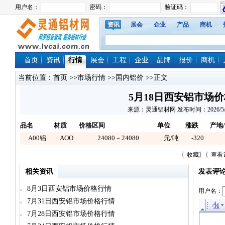
资讯
展会
企业
产品
商机
首页
资讯
行情
展会
工程
企业
品牌
报价
商机
当前位置：
首页
>>
市场行情
>>
国内铝价
>>正文
5月18日西安铝市场
来源：灵通铝材网 发布时间：2026/5/18 
品名
材质
价格区间
单位
涨跌
产地
A00铝
AOO
24080－24080
元/吨
-320
〖
收藏
〗〖
查看
相关资讯
发表评
8月3日西安铝市场价格行情
用户名：
7月31日西安铝市场价格行情
7月28日西安铝市场价格行情