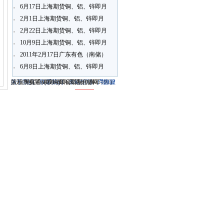
6月17日上海期货铜、铝、锌即月
开盘行情
2月1日上海期货铜、铝、锌即月
开盘行情
2月22日上海期货铜、铝、锌即月
开盘行情
10月9日上海期货铜、铝、锌即月
开盘行情
2011年2月17日广东有色（南储）
铝锭现货报价
6月8日上海期货铜、铝、锌即月
开盘行情
关于我们
大冶市灵通科技有限公司 @ （435100）
版权所有 © 2006-2026灵通铝材网
电话：(0714)8765286 传真：
-
联系我们
-
本站招聘
-
广告服
鄂ICP
务
湖北省大冶市城北开发区新冶大道
-
商业合作
(0714)8765285 电子邮件：
备12005698号-1
-
服务内容
51La
-
服务条款