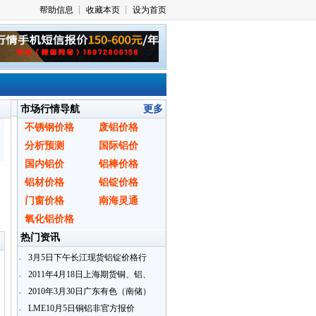
市场行情导航
更多
不锈钢价格
废铝价格
分析预测
国际铝价
国内铝价
铝棒价格
铝材价格
铝锭价格
门窗价格
南海灵通
〗
氧化铝价格
热门资讯
3月5日下午长江现货铝锭价格行
情
2011年4月18日上海期货铜、铝、
锌即月开盘行情
2010年3月30日广东有色（南储）
铝锭现货报价
LME10月5日铜铝非官方报价