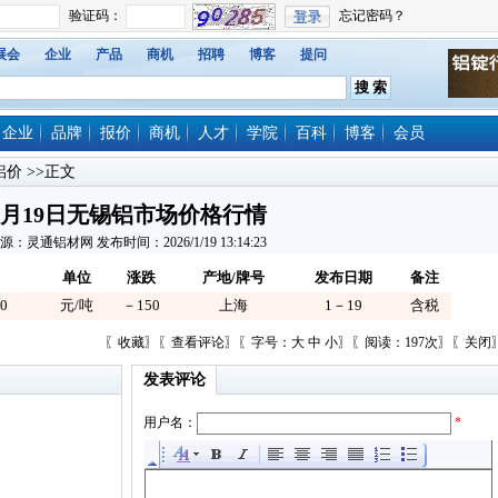
展会
企业
产品
商机
招聘
博客
提问
企业
品牌
报价
商机
人才
学院
百科
博客
会员
铝价
>>正文
1月19日无锡铝市场价格行情
源：灵通铝材网 发布时间：2026/1/19 13:14:23
单位
涨跌
产地/牌号
发布日期
备注
0
元/吨
－150
上海
1－19
含税
〖
收藏
〗〖
查看评论
〗〖字号：
大
中
小
〗〖阅读：197次〗〖
关闭
发表评论
用户名：
*