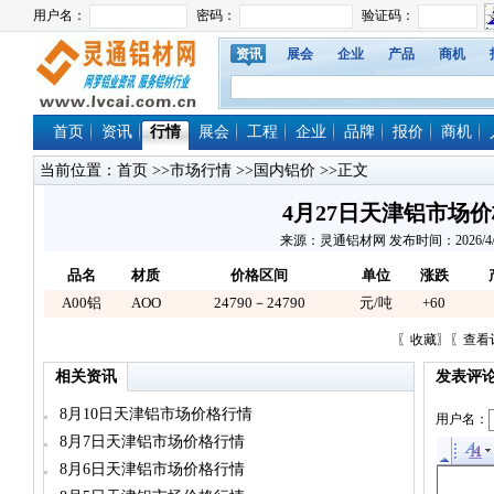
资讯
展会
企业
产品
商机
首页
资讯
行情
展会
工程
企业
品牌
报价
商机
当前位置：
首页
>>
市场行情
>>
国内铝价
>>正文
4月27日天津铝市场
来源：灵通铝材网 发布时间：2026/4/27 
品名
材质
价格区间
单位
涨跌
A00铝
AOO
24790－24790
元/吨
+60
〖
收藏
〗〖
查看
相关资讯
发表评
8月10日天津铝市场价格行情
用户名：
8月7日天津铝市场价格行情
8月6日天津铝市场价格行情