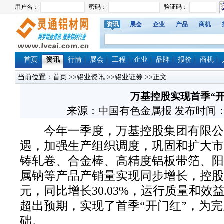
资讯
展会
企业
产品
商机
首页
资讯
行情
展会
工程
企业
品牌
报价
商机
当前位置：
首页
>>
铝业资讯
>>
铝业证券
>>正文
万基控股实现首季“开
来源：中国有色金属报 发布时间：2021/
今年一季度，万基控股集团有限公
遇，加强生产组织调度，巩固和扩大市
铸轧卷、合金棒、高精度铝板带箔、阳
属钠等产品产销量实现同步增长，控股企
元，同比增长30.03%，运行质量和
超出预期，实现了首季“开门红”，为
础。