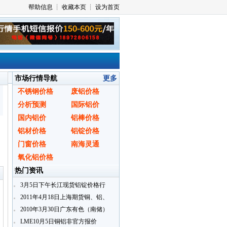
市场行情导航
更多
不锈钢价格
废铝价格
分析预测
国际铝价
国内铝价
铝棒价格
铝材价格
铝锭价格
门窗价格
南海灵通
〗
氧化铝价格
热门资讯
3月5日下午长江现货铝锭价格行
情
2011年4月18日上海期货铜、铝、
锌即月开盘行情
2010年3月30日广东有色（南储）
铝锭现货报价
LME10月5日铜铝非官方报价