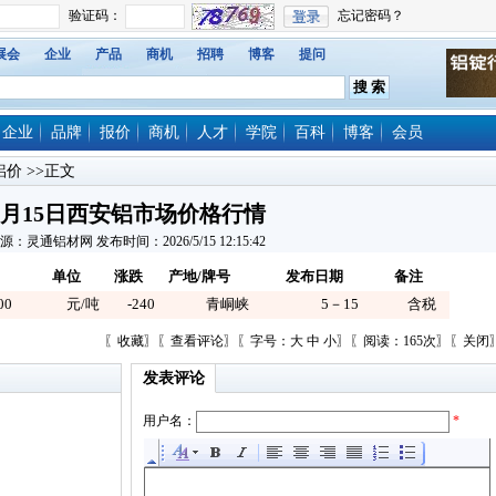
展会
企业
产品
商机
招聘
博客
提问
企业
品牌
报价
商机
人才
学院
百科
博客
会员
铝价
>>正文
5月15日西安铝市场价格行情
源：灵通铝材网 发布时间：2026/5/15 12:15:42
单位
涨跌
产地/牌号
发布日期
备注
00
元/吨
-240
青峒峡
5－15
含税
〖
收藏
〗〖
查看评论
〗〖字号：
大
中
小
〗〖阅读：165次〗〖
关闭
发表评论
用户名：
*