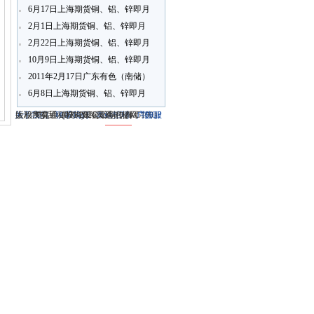
6月17日上海期货铜、铝、锌即月
开盘行情
2月1日上海期货铜、铝、锌即月
开盘行情
2月22日上海期货铜、铝、锌即月
开盘行情
10月9日上海期货铜、铝、锌即月
开盘行情
2011年2月17日广东有色（南储）
铝锭现货报价
6月8日上海期货铜、铝、锌即月
开盘行情
关于我们
大冶市灵通科技有限公司 @ （435100）
版权所有 © 2006-2026灵通铝材网
电话：(0714)8765286 传真：
-
联系我们
-
本站招聘
-
广告服
鄂ICP
务
湖北省大冶市城北开发区新冶大道
-
商业合作
(0714)8765285 电子邮件：
备12005698号-1
-
服务内容
51La
-
服务条款