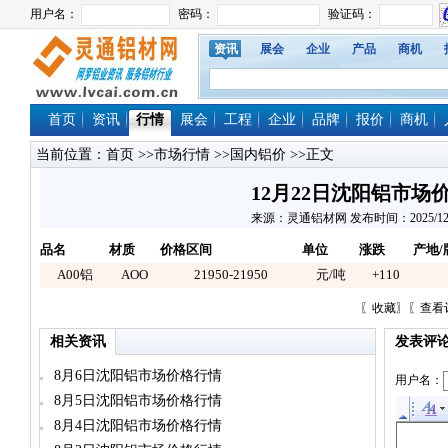
资讯
展会
企业
产品
商机
首页
资讯
行情
展会
工程
企业
品牌
报价
商机
当前位置：
首页
>>
市场行情
>>
国内铝价
>>正文
12月22日沈阳铝市场
来源：灵通铝材网 发布时间：2025/12/22 
品名
材质
价格区间
单位
涨跌
产地/
A00铝
AOO
21950-21950
元/吨
+110
〖
收藏
〗〖
查看
相关资讯
发表评
8月6日沈阳铝市场价格行情
用户名：
8月5日沈阳铝市场价格行情
8月4日沈阳铝市场价格行情