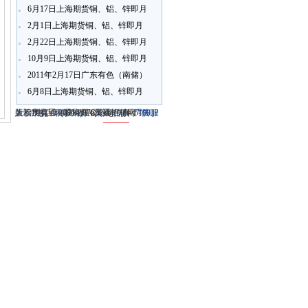
6月17日上海期货铜、铝、锌即月
开盘行情
2月1日上海期货铜、铝、锌即月
开盘行情
2月22日上海期货铜、铝、锌即月
开盘行情
10月9日上海期货铜、铝、锌即月
开盘行情
2011年2月17日广东有色（南储）
铝锭现货报价
6月8日上海期货铜、铝、锌即月
开盘行情
关于我们
大冶市灵通科技有限公司 @ （435100）
版权所有 © 2006-2026灵通铝材网
电话：(0714)8765286 传真：
-
联系我们
-
本站招聘
-
广告服
鄂ICP
务
湖北省大冶市城北开发区新冶大道
-
商业合作
(0714)8765285 电子邮件：
备12005698号-1
-
服务内容
51La
-
服务条款