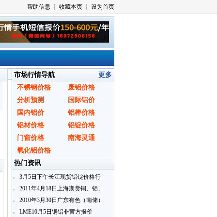
市场行情导航
更多
不锈钢价格
废铝价格
分析预测
国际铝价
国内铝价
铝棒价格
铝材价格
铝锭价格
门窗价格
南海灵通
〗
氧化铝价格
热门资讯
3月5日下午长江现货铝锭价格行
情
2011年4月18日上海期货铜、铝、
锌即月开盘行情
2010年3月30日广东有色（南储）
铝锭现货报价
LME10月5日铜铝非官方报价