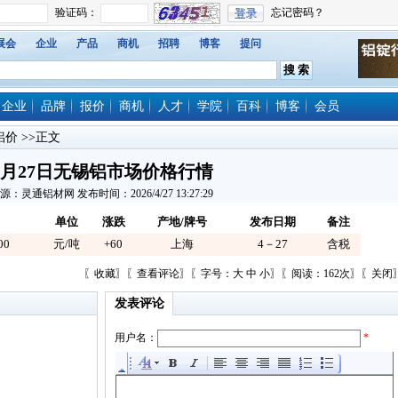
展会
企业
产品
商机
招聘
博客
提问
企业
品牌
报价
商机
人才
学院
百科
博客
会员
铝价
>>正文
4月27日无锡铝市场价格行情
源：灵通铝材网 发布时间：2026/4/27 13:27:29
单位
涨跌
产地/牌号
发布日期
备注
00
元/吨
+60
上海
4－27
含税
〖
收藏
〗〖
查看评论
〗〖字号：
大
中
小
〗〖阅读：162次〗〖
关闭
发表评论
用户名：
*