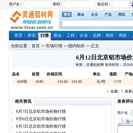
资讯
展会
企业
产品
商机
首页
资讯
行情
展会
工程
企业
品牌
报价
商机
当前位置：
首页
>>
市场行情
>>
国内铝价
>>正文
6月12日北京铝市场
来源：灵通铝材网 发布时间：2026/6/12 
品名
材质
价格区间
单位
涨跌
产地
A00铝
AOO
24140－24140
元/吨
+170
〖
收藏
〗〖
查看
相关资讯
发表评
8月7日北京铝市场价格行情
用户名：
8月6日北京铝市场价格行情
8月5日北京铝市场价格行情