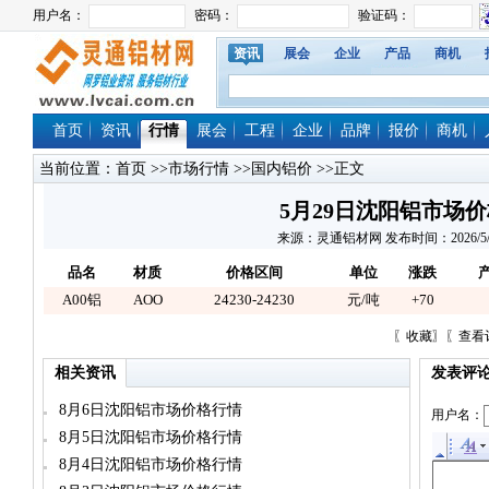
资讯
展会
企业
产品
商机
首页
资讯
行情
展会
工程
企业
品牌
报价
商机
当前位置：
首页
>>
市场行情
>>
国内铝价
>>正文
5月29日沈阳铝市场
来源：灵通铝材网 发布时间：2026/5/29 
品名
材质
价格区间
单位
涨跌
A00铝
AOO
24230-24230
元/吨
+70
〖
收藏
〗〖
查看
相关资讯
发表评
8月6日沈阳铝市场价格行情
用户名：
8月5日沈阳铝市场价格行情
8月4日沈阳铝市场价格行情