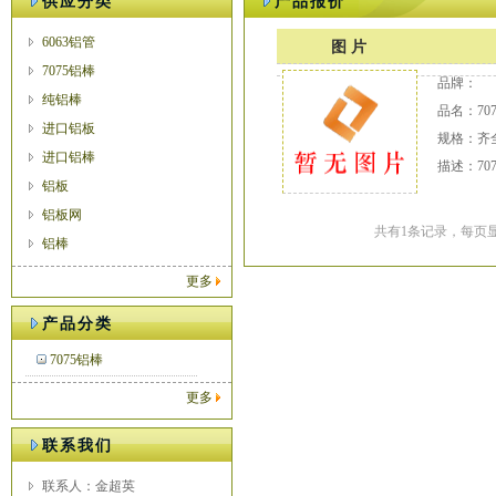
供应分类
产品报价
6063铝管
图 片
7075铝棒
品牌：
纯铝棒
品名：70
进口铝板
规格：齐
进口铝棒
描述：70
铝板
铝板网
共有1条记录，每页显
铝棒
更多
产品分类
7075铝棒
更多
联系我们
联系人：金超英