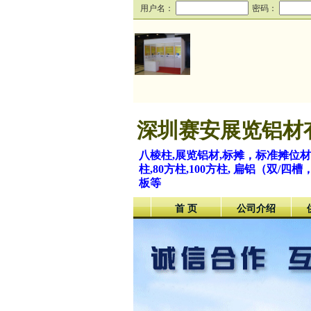
用户名：
密码：
深圳赛安展览铝材
八棱柱,展览铝材,标摊，标准摊位
柱,80方柱,100方柱, 扁铝（
板等
首 页
公司介绍