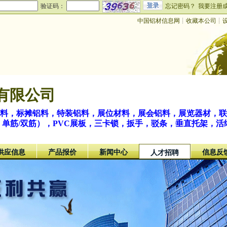
验证码：
忘记密码？
我要注册
中国铝材信息网
┊
收藏本公司
┊
有限公司
材料，标摊铝料，特装铝料，展位材料，展会铝料，展览器材，联板
双/四槽，单筋/双筋），PVC展板，三卡锁，扳手，驳条，垂直托架
供应信息
产品报价
新闻中心
信息反
人才招聘