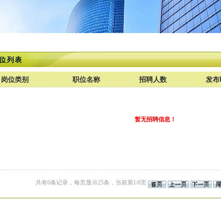
位列表
岗位类别
职位名称
招聘人数
发布
暂无招聘信息！
共有0条记录，每页显示25条，当前第1/0页