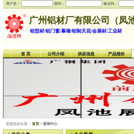
用户名：
密码：
验证码：
广州铝材厂有限公司（凤
铝型材/铝门窗/幕墙/铝制天花/会展材/工业材
首 页
公司介绍
供应信息
产品报价
您现在的位置：
首页
> 新闻中心