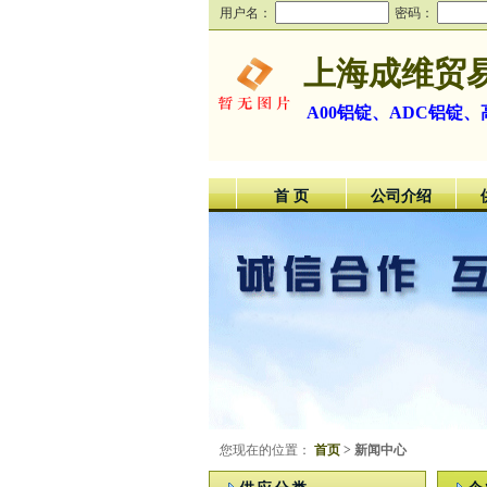
用户名：
密码：
上海成维贸
A00铝锭、ADC铝锭
首 页
公司介绍
您现在的位置：
首页
> 新闻中心