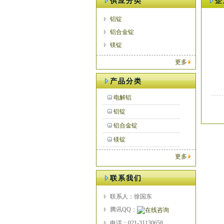
供应分类
企
铝锭
铝合金锭
镁锭
更多
产品分类
电解铝
铝锭
铝合金锭
镁锭
更多
联系我们
联系人：徐国东
腾讯QQ：
电话：021-31130658