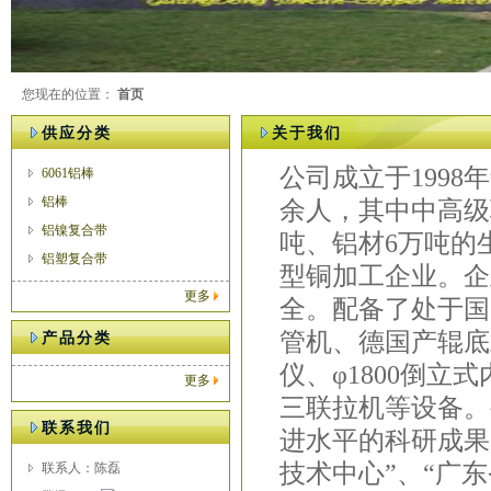
您现在的位置：
首页
供应分类
关于我们
公司成立于1998
6061铝棒
铝棒
余人，其中中高级
铝镍复合带
吨、铝材6万吨的
铝塑复合带
型铜加工企业。企
更多
全。配备了处于国内
管机、德国产辊底
产品分类
仪、φ1800倒
更多
三联拉机等设备。
联系我们
进水平的科研成果
技术中心”、“广
联系人：陈磊