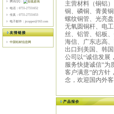
腾讯QQ：
主营材料（铜铝）
电话：0755-27551652
铜、磷铜、青黄铜
传真：0755-27551653
螺纹铜管、光亮盘
电子邮件：jrcopper@163.com
无氧圆铜杆、电工
友情链接
丝、铝管、铝板、
海信、广东志高、
中国铝材信息网
出口到美国、韩国
公司以“诚信发展
服务快捷诚信”为
客户满意”的方针
念，欢迎国内外客
产品报价