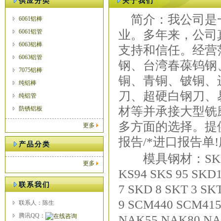
供应分类
关于我们
简介：我公司是一
6061铝棒
6061铝管
业。多年来，公司
6063铝棒
支持和信任。经营
6063铝管
钢、台湾春葆钨钢
7075铝棒
铜、青铜、铍铜、
纯铝棒
刀、超硬白钢刀、
纯铝管
材等并承接大型铣
防锈铝板
多方面的选择。提供
更多
报告/*进口报告单
产品分类
模具钢材：SKD11 SK
更多
KS94 SKS 95 SKD
联系我们
7 SKD 8 SKT 3 SK
9 SCM440 SCM41
联系人：陈生
腾讯QQ：
NAK55 NAK80 NA