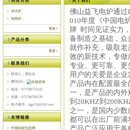
供应分类
关于我们
佛山益飞电炉通过I
淬火炉
加热炉
010年度《中国
牌 时间见证实力，
更多
备制造之基础，众
产品分类
就作补充，吸取老
更多
效的新技术，专做
联系我们
专业、更可靠、更
用户的关爱是企业
联系人：周先生
腾讯QQ：
产品内在配置最全
电话：075788753145
一，是产品的内外
传真：075786764139
到20KHZ到200
电子邮件：zgp114@163.com
之一，是国内少数
友情链接
都可以在出厂前满
产品广泛应用于各
中国铝材信息网