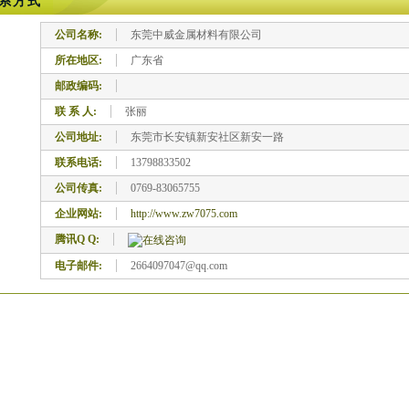
系方式
公司名称:
东莞中威金属材料有限公司
所在地区:
广东省
邮政编码:
联 系 人:
张丽
公司地址:
东莞市长安镇新安社区新安一路
联系电话:
13798833502
公司传真:
0769-83065755
企业网站:
http://www.zw7075.com
腾讯Q Q:
电子邮件:
2664097047@qq.com