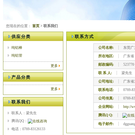
您现在的位置：
首页
> 联系我们
供应分类
联系方式
纯铝棒
公司名称:
东莞广
纯铝管
所在地区:
广东省
邮政编码:
523770
更多
联 系 人:
梁先生
产品分类
公司地址:
广东省
更多
联系电话:
0769-8
公司传真:
0769-8
联系我们
企业网站:
http://
联系人：梁先生
腾讯Q Q:
腾讯QQ：
电子邮件:
dgguan
电话：0769-83126133