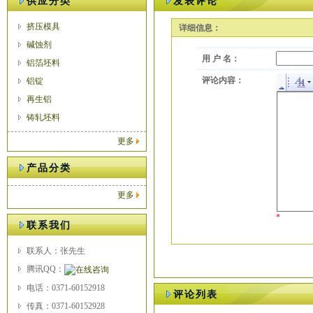
供应分类
发表评论
挤压模具
详细信息：
碱蚀剂
用 户 名：
铝箔坯料
评论内容：
铝锭
再生铝
铸轧坯料
更多
产品分类
更多
*
联系我们
联系人：张先生
腾讯QQ：
电话：0371-60152918
评论列表
传真：0371-60152928