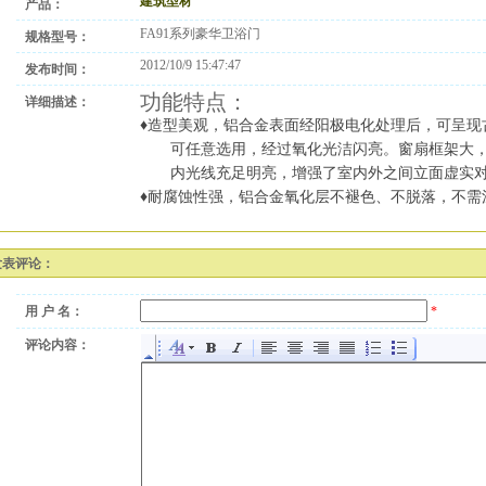
建筑型材
产品：
FA91系列豪华卫浴门
规格型号：
2012/10/9 15:47:47
发布时间：
功能特点：
详细描述：
♦
造型美观，铝合金表面经阳极电化处理后，可呈现
可任意选用，经过氧化光洁闪亮。窗扇框架大
内光线充足明亮，增强了室内外之间立面虚实
♦
耐腐蚀性强
，
铝合金氧化层不褪色、不脱落，不需
发表评论：
用 户 名：
*
评论内容：