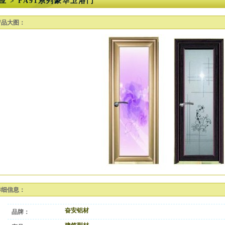
应 > FA91系列豪华卫浴门
产品大图：
详细信息：
奋安铝材
品牌：