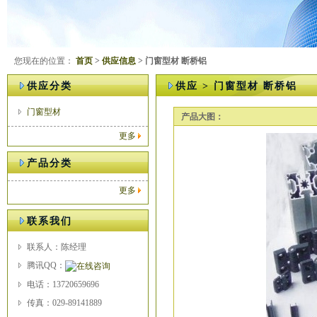
您现在的位置：
首页
>
供应信息
> 门窗型材 断桥铝
供应分类
供应 > 门窗型材 断桥铝
门窗型材
产品大图：
更多
产品分类
更多
联系我们
联系人：陈经理
腾讯QQ：
电话：13720659696
传真：029-89141889