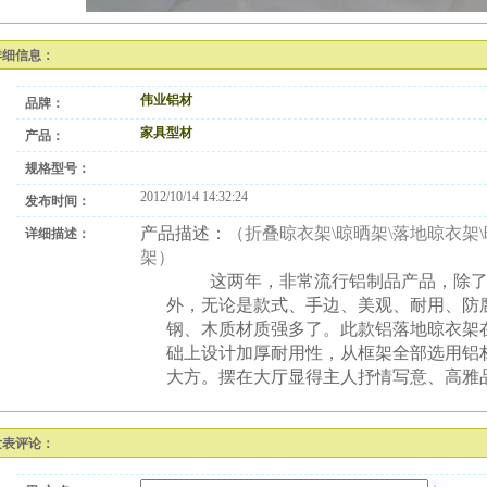
详细信息：
伟业铝材
品牌：
家具型材
产品：
规格型号：
2012/10/14 14:32:24
发布时间：
产品描述：
（
折叠晾衣架\晾晒架\落地晾衣架\
详细描述：
架）
这两年，非常流行铝制品产品，除
外，无论是款式、手边、美观、耐用、防
钢、木质材质强多了。此款铝落地晾衣架
础上设计加厚耐用性，从框架全部选用铝
大方。摆在大厅显得主人抒情写意、高雅
发表评论：