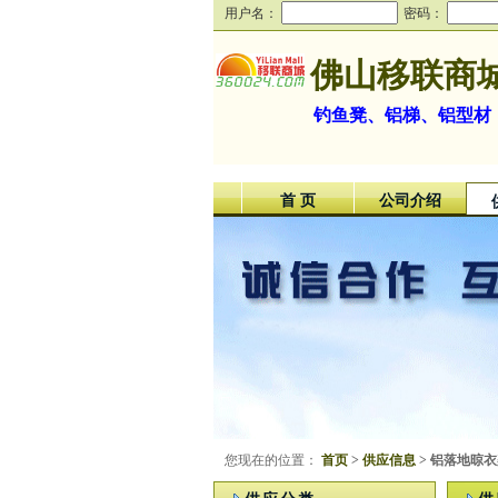
用户名：
密码：
佛山移联商
钓鱼凳、铝梯、铝型材
首 页
公司介绍
您现在的位置：
首页
>
供应信息
> 铝落地晾衣架