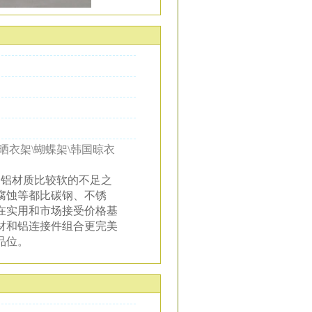
晒衣架\蝴蝶架\韩国晾衣
了铝材质比较软的不足之
腐蚀等都比碳钢、不锈
在实用和市场接受价格基
材和铝连接件组合更完美
品位。