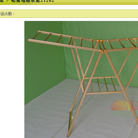
应 > 铝落地晾衣架21202
产品大图：